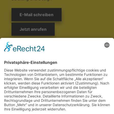
E-Mail schreiben
Jetzt anrufen
rau kommunikation
Stresemannstraße 375
22761 Hamburg
Tel: +49 40 43184514
E-Mail: info@rau-kommunikation.de